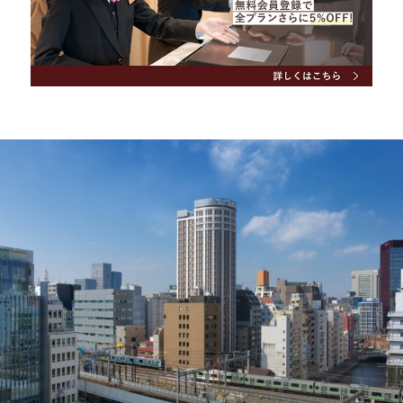
アウト
メールアドレスの再設定
Special offers
おすすめプラン＆キャンペーン
Check in - check out date
News
お知らせ
FAQ
よくあるご質問
Guests
Contact
お問い合わせ
ホテルパンフレット
Search
総合パンフレット
会員マイページ