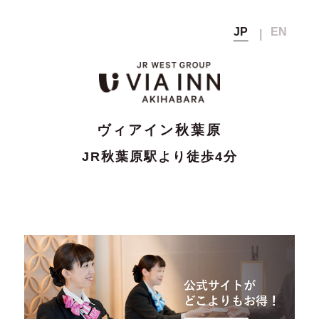
JP
EN
ヴィアイン秋葉原
Top
トップ
会員メニュー
宿泊予約
Rooms
客室
会員の方
非会員の方
ヴィアイン秋葉原
会員マイページ
Breakfast
公式サイト
朝食
通常料金
JR秋葉原駅より徒歩4分
ベストレート保証から
（公式サイト
会員登録
5
宿泊料金
Facilities
ベストレート価格）
さらに
％OFF
館内案内
さらに見る
▼
メンバーズクラブのご案内
宿泊時に獲得
Access
アクセス
獲得なし
次回宿泊料金の割引や
ポイント
無料チケットなどに交換可能
会員登録確認メール再送
Members
メンバーズクラブ
宿泊
パスワードの再設定
10時まで
12時まで無料延長
Member's Page
航空券+宿泊
チェック
（延長は別料金）
会員ページ