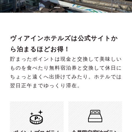
チェーンTOP
予約の確認・キャンセ
1
2
3
ル
ホテル一覧
メンバーズクラブ
ヴィアインホテルズは公式サイトか
公式アプリ
ら泊まるほどお得！
団体でのご利用・ご予約
貯まったポイントは現金と交換して美味しい
ブランドムービー
ものを食べたり無料宿泊券と交換して休日に
ちょっと遠くへ出掛けてみたり。ホテルでは
コンテンツギャラリー
翌日正午までゆっくり滞在。
オリジナルインバス
SDGsへの取り組み
オンラインストア