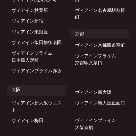
会員マイページ
採用情報
ヴィアイン秋葉原
ヴィアイン名古屋駅前椿
町
ヴィアイン新宿
ブランドムービー
予約の確認・キャンセ
ヴィアイン東銀座
京都
コンテンツギャラリー
ル
ヴィアイン飯田橋後楽園
ヴィアイン京都四条室町
フォトギャラリー
ヴィアインプライム
ヴィアインプライム
日本橋人形町
パンフレットダウンロード
京都駅八条口
ヴィアインプライム赤坂
オリジナルインバス
SDGsへの取り組み
大阪
ヴィアイン新大阪
オンラインストア
ヴィアイン新大阪ウエス
ヴィアイン新大阪正面口
ト
各種ポリシー・宿泊約款
ヴィアイン梅田
ヴィアインプライム
Cookie 設定
大阪京橋