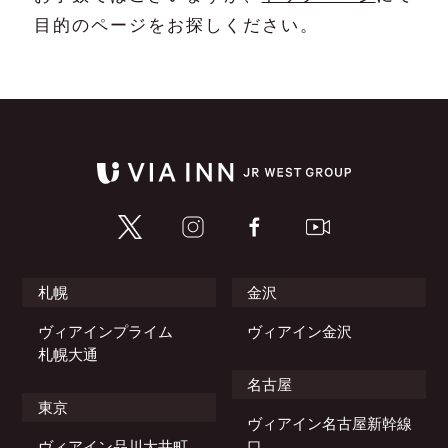
メールアドレスの再設定
目的のページをお探しください。
Hotel
Room
客室
Any location
Breakfast
朝食
Public bath
Check in - check out date
大浴場
Family
家族でゆっくり
FAQ
Guests
よくあるご質問
札幌
金沢
Group
団体・グループ旅行のご予約
ヴィアインプライム
ヴィアイン金沢
札幌大通
名古屋
Search
東京
ヴィアイン名古屋新幹線
会社概要
ヴィアイン品川大井町
口