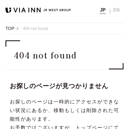
JP
EN
宿泊予約
Top
TOP
404 not found
トップ
会員メニュー
会員の方
非会員の方
Concept
コンセプト
公式サイト
通常料金
404 not found
ベストレート保証から
（公式サイト
会員マイページ
Hotel list
5
宿泊料金
ベストレート価格）
さらに
％OFF
ホテル一覧
さらに見る
▼
会員登録
Members
宿泊時に獲得
メンバーズクラブ
獲得なし
次回宿泊料金の割引や
お探しのページが見つかりません
ポイント
無料チケットなどに交換可能
メンバーズクラブのご案内
Member's Page
会員ページ
お探しのページは一時的にアクセスができな
宿泊
会員登録確認メール再送
10時まで
Special offers
12時まで無料延長
航空券+宿泊
チェック
おすすめプラン＆キャンペーン
い状況にあるか、移動もしくは削除された可
（延長は別料金）
アウト
能性があります。
パスワードの再設定
News
お知らせ
お手数ではございますが、
トップページ
にて