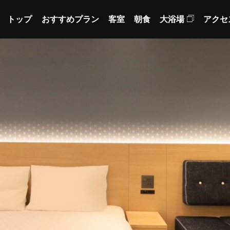
トップ
おすすめプラン
客室
朝食
大浴場
アクセ
ヴィアインプライム赤坂
Members
ンのメンバーズクラブは泊るほ
〈茜音の湯〉
宿泊予約
メンバーズクラブ
簡単会員登録＆すぐに使える
6大特
Member's Page
の方
非会員の方
会員ページ
レート保証から
通常料金
会員メニュー
Special offers
（公式サイトベストレート価格）
％OFF
POINT
02
トなら
おすすめプラン＆キャン
さらに見る
▼
！
獲得
メンバー
会員登録
ジ
News
獲得なし
の割引や
どに交換可能
です
ポ
お知らせ
プ
ル再送
パスワードの再設定
メールア
FAQ
10時まで