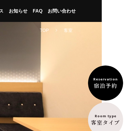
ス
お知らせ
FAQ
お問い合わせ
TOP
客室
どおトク！
典
Reservation
泊れば泊るほどオトクな
宿泊予約
ペーン
会員だけの6大特典
ズクラブのご案
内
イント
会員限定
レイト
ログラム
宿泊プラン
チェックアウト
Room type
ドレスの再設定
航空券+宿泊
客室タイプ
View more