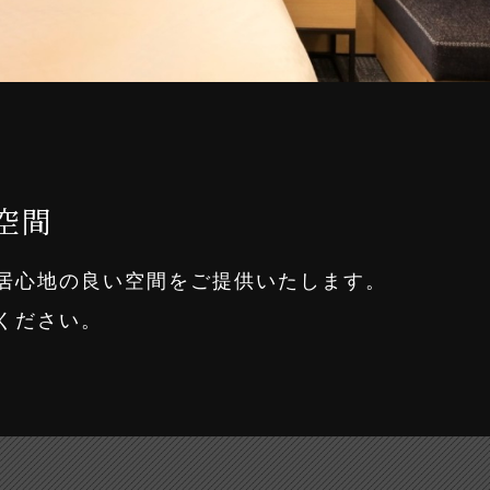
無料延長
よくあるご質問
Guests
（延長は別料金）
Contact
お問い合わせ
ホテルパンフレット
会員マイページ
予約の確認・キャンセ
空間
総合パンフレット
ル
居心地の良い空間をご提供いたします。
ホテル一覧
メンバーズクラブ
ください。
体でのご利用・ご予約
ブランドムービー
ー
オリジナルインバス
SDGsへの取り組み