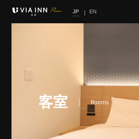
JP
EN
Top
ヴィアイ
トップ
Rooms
会員
客室
公式サイトベスト
Breakfast
5
さらに
宿泊料金
POINT
01
アプリ＆公式サイ
朝食
客室
入会も予約も簡単
宿泊時に
Rooms
会員マイペー
Public bath
次回宿泊料金
ポイント
無料チケットな
※フロントでのご入会も可能
大浴場
宿泊
会員登録確認メー
Facilities