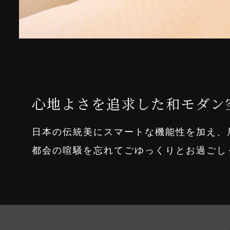
12時まで
チェック
簡単！入会方法
館内案内
Check in - check out date
アウト
Access
アクセス
心地よさを追求した和モダン
日本の伝統美にスマートな機能性を加え、
チェーンTOP
都会の喧騒を忘れてごゆっくりとお過ごし
公式アプリ
団
コンテンツギャラリ
オンラインストア