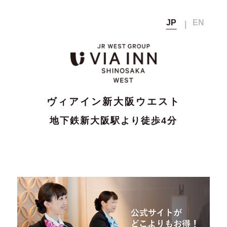
JP
EN
ヴィアイン新大阪ウエスト
Top
トップ
会員メニュー
宿泊予約
Rooms
客室
会員の方
非会員の方
会員マイページ
ヴィアイン新大阪ウエスト
Breakfast
公式サイト
朝食
通常料金
ベストレート保証から
地下鉄新大阪駅より徒歩4分
（公式サイト
会員登録
5
宿泊料金
Facilities
ベストレート価格）
さらに
％OFF
館内案内
さらに見る
▼
メンバーズクラブのご案内
宿泊時に獲得
Access
アクセス
獲得なし
次回宿泊料金の割引や
ポイント
無料チケットなどに交換可能
会員登録確認メール再送
Members
メンバーズクラブ
宿泊
パスワードの再設定
10時まで
12時まで無料延長
Member's Page
航空券+宿泊
チェック
（延長は別料金）
会員ページ