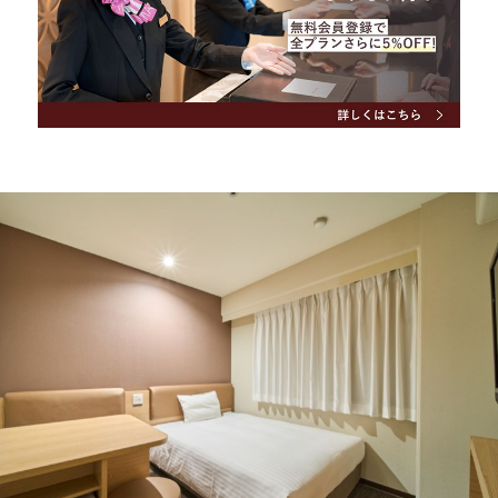
アウト
メールアドレスの再設定
Special offers
おすすめプラン＆キャンペーン
Check in - check out date
News
お知らせ
FAQ
よくあるご質問
Guests
Contact
お問い合わせ
ホテルパンフレット
Search
総合パンフレット
会員マイページ