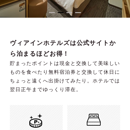
チェーンTOP
予約の確認・キャンセ
ル
ホテル一覧
1
2
3
4
メンバーズクラブ
公式アプリ
ヴィアインホテルズは公式サイトか
団体でのご利用・ご予約
ら泊まるほどお得！
貯まったポイントは現金と交換して美味しい
ブランドムービー
ものを食べたり無料宿泊券と交換して休日に
コンテンツギャラリー
ちょっと遠くへ出掛けてみたり。ホテルでは
オリジナルインバス
翌日正午までゆっくり滞在。
SDGsへの取り組み
オンラインストア