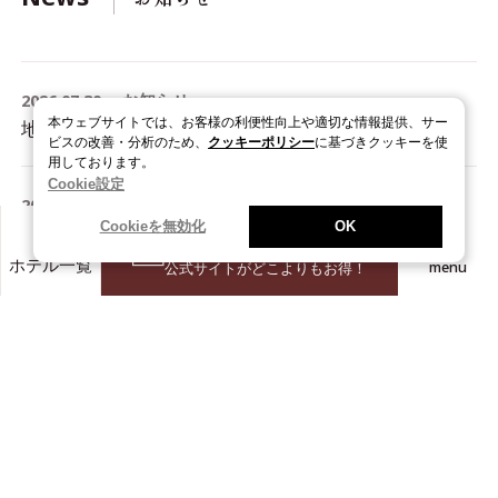
2026.07.30
お知らせ
本ウェブサイトでは、お客様の利便性向上や適切な情報提供、サー
地震の影響に関するご案内 ( 7月31日(金) 9:00更新 )
ビスの改善・分析のため、
クッキーポリシー
に基づきクッキーを使
用しております。
Cookie設定
2026.08.04
お知らせ
Cookieを無効化
OK
アプリがもっと便利に?!「オンラインストア」のアクセス機能が新登場！
空室を確認
menu
ホテル一覧
公式サイトがどこよりもお得！
2026.07.23
プレスリリース
ホテルスタッフの声から生まれた“選べる制服”ヴィアインホテルズが新制服を導入
2026.06.30
プレスリリース
【30周年記念企画第２弾】ヴィアイン公式キャラクター「ブイ太」デビュー！