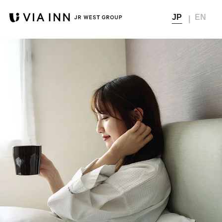
JP
EN
宿泊予約
Top
トップ
会員メニュー
会員の方
非会員の方
Concept
コンセプト
公式サイト
通常料金
ベストレート保証から
（公式サイト
会員マイページ
Hotel list
5
宿泊料金
ベストレート価格）
さらに
％OFF
ホテル一覧
さらに見る
▼
会員登録
Members
宿泊時に獲得
メンバーズクラブ
獲得なし
次回宿泊料金の割引や
ポイント
無料チケットなどに交換可能
メンバーズクラブのご案内
Member's Page
会員ページ
宿泊
会員登録確認メール再送
10時まで
Special offers
12時まで無料延長
航空券+宿泊
チェック
おすすめプラン＆キャンペーン
（延長は別料金）
アウト
パスワードの再設定
News
お知らせ