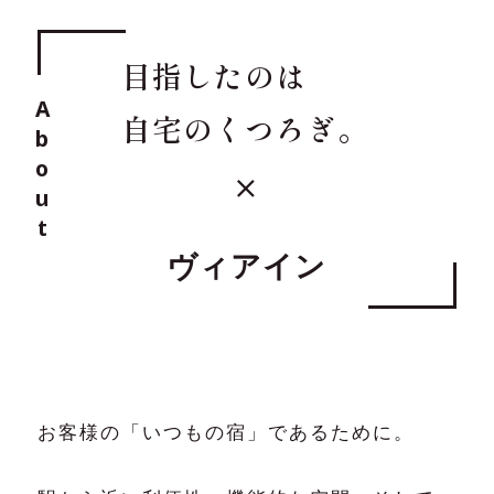
会員マイページ
採用情報
目指したのは
ブランドムービー
予約の確認・キャンセ
About
自宅のくつろぎ。
コンテンツギャラリー
ル
フォトギャラリー
パンフレットダウンロード
ヴィアイン
オリジナルインバス
SDGsへの取り組み
オンラインストア
各種ポリシー・宿泊約款
お客様の「いつもの宿」であるために。
Cookie 設定