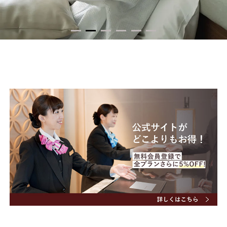
メールアドレスの再設定
Hotel
Room
客室
1
2
3
4
5
6
Any location
Breakfast
朝食
Public bath
Check in - check out date
大浴場
Family
家族でゆっくり
FAQ
Guests
よくあるご質問
Group
団体・グループ旅行のご予約
Search
会社概要