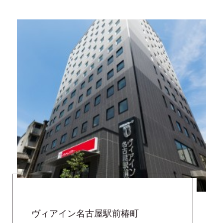
アウト
メールアドレスの再設定
Special offers
おすすめプラン＆キャンペーン
Check in - check out date
News
お知らせ
FAQ
よくあるご質問
Guests
Contact
お問い合わせ
ホテルパンフレット
Search
総合パンフレット
会員マイページ
ヴィアイン名古屋駅前椿町