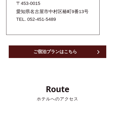
チェーンTOP
〒453-0015
予約の確認・キャンセ
愛知県名古屋市中村区椿町9番13号
ル
ホテル一覧
TEL.
052-451-5489
メンバーズクラブ
公式アプリ
団体でのご利用・ご予約
ご宿泊プランはこちら
ブランドムービー
コンテンツギャラリー
オリジナルインバス
Route
SDGsへの取り組み
ホテルへのアクセス
オンラインストア