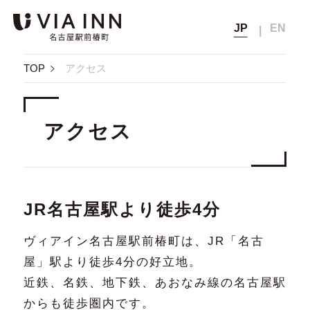
JP
EN
ヴィアイン名古屋駅前椿町
Top
TOP
アクセス
トップ
会員メニュー
宿泊予約
Rooms
客室
会員の方
非会員の方
アクセス
会員マイページ
Breakfast
公式サイト
朝食
通常料金
ベストレート保証から
（公式サイト
会員登録
5
宿泊料金
Facilities
ベストレート価格）
さらに
％OFF
館内案内
さらに見る
▼
JR名古屋駅より徒歩4分
メンバーズクラブのご案内
宿泊時に獲得
Access
アクセス
獲得なし
次回宿泊料金の割引や
ヴィアイン名古屋駅前椿町は、JR「名古
ポイント
無料チケットなどに交換可能
会員登録確認メール再送
Members
屋」駅より徒歩4分の好立地。
メンバーズクラブ
近鉄、名鉄、地下鉄、あおなみ線の名古屋駅
宿泊
パスワードの再設定
10時まで
12時まで無料延長
Member's Page
航空券+宿泊
チェック
（延長は別料金）
からも徒歩圏内です。
会員ページ