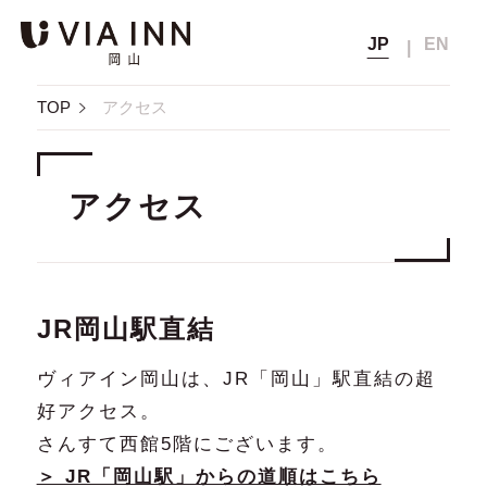
JP
EN
ヴィアイン岡山
Top
TOP
アクセス
トップ
会員メニュー
宿泊予約
Rooms
客室
会員の方
非会員の方
アクセス
会員マイページ
Breakfast
公式サイト
朝食
通常料金
ベストレート保証から
（公式サイト
会員登録
5
宿泊料金
Facilities
ベストレート価格）
さらに
％OFF
館内案内
さらに見る
▼
JR岡山駅直結
メンバーズクラブのご案内
宿泊時に獲得
Access
アクセス
獲得なし
次回宿泊料金の割引や
ヴィアイン岡山は、JR「岡山」駅直結の超
ポイント
無料チケットなどに交換可能
会員登録確認メール再送
Members
好アクセス。
メンバーズクラブ
さんすて西館5階にございます。
宿泊
パスワードの再設定
10時まで
12時まで無料延長
Member's Page
航空券+宿泊
チェック
（延長は別料金）
＞ JR「岡山駅」からの道順はこちら
会員ページ