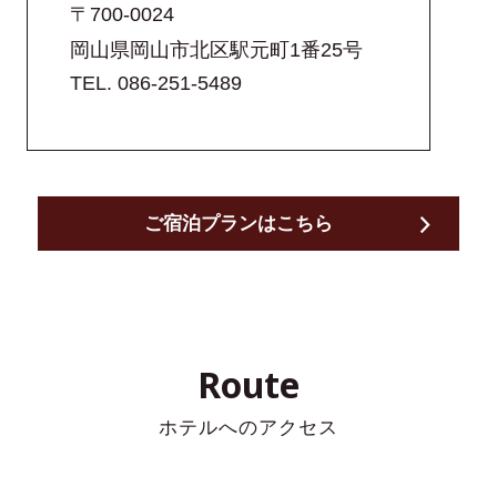
チェーンTOP
〒700-0024
予約の確認・キャンセ
岡山県岡山市北区駅元町1番25号
ル
ホテル一覧
TEL.
086-251-5489
メンバーズクラブ
公式アプリ
団体でのご利用・ご予約
ご宿泊プランはこちら
ブランドムービー
コンテンツギャラリー
オリジナルインバス
Route
SDGsへの取り組み
ホテルへのアクセス
オンラインストア