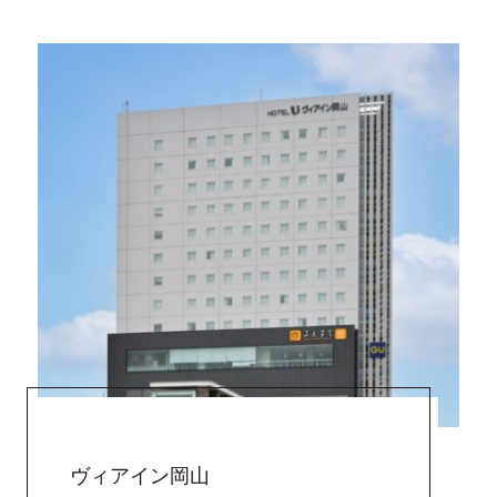
アウト
メールアドレスの再設定
Special offers
おすすめプラン＆キャンペーン
Check in - check out date
News
お知らせ
FAQ
よくあるご質問
Guests
Contact
お問い合わせ
ホテルパンフレット
Search
総合パンフレット
会員マイページ
ヴィアイン岡山