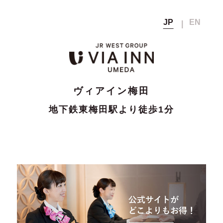
JP
EN
ヴィアイン梅田
Top
トップ
会員メニュー
宿泊予約
Rooms
客室
会員の方
非会員の方
ヴィアイン梅田
会員マイページ
Breakfast
公式サイト
朝食
通常料金
地下鉄東梅田駅より徒歩1分
ベストレート保証から
（公式サイト
会員登録
5
宿泊料金
Facilities
ベストレート価格）
さらに
％OFF
館内案内
さらに見る
▼
メンバーズクラブのご案内
宿泊時に獲得
Access
アクセス
獲得なし
次回宿泊料金の割引や
ポイント
無料チケットなどに交換可能
会員登録確認メール再送
Members
メンバーズクラブ
宿泊
パスワードの再設定
10時まで
12時まで無料延長
Member's Page
航空券+宿泊
チェック
（延長は別料金）
会員ページ