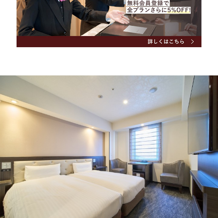
アウト
メールアドレスの再設定
Special offers
おすすめプラン＆キャンペーン
Check in - check out date
News
お知らせ
FAQ
よくあるご質問
Guests
Contact
お問い合わせ
ホテルパンフレット
Search
総合パンフレット
会員マイページ