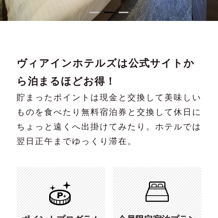
チェーンTOP
予約の確認・キャンセ
ル
1
2
3
ホテル一覧
メンバーズクラブ
ヴィアインホテルズは公式サイトか
公式アプリ
ら泊まるほどお得！
団体でのご利用・ご予約
貯まったポイントは現金と交換して美味しい
ブランドムービー
ものを食べたり無料宿泊券と交換して休日に
ちょっと遠くへ出掛けてみたり。ホテルでは
コンテンツギャラリー
翌日正午までゆっくり滞在。
オリジナルインバス
SDGsへの取り組み
オンラインストア