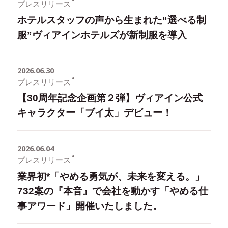
プレスリリース
会員マイページ
採用情報
ホテルスタッフの声から生まれた“選べる制
服”ヴィアインホテルズが新制服を導入
ブランドムービー
予約の確認・キャンセ
コンテンツギャラリー
ル
2026.06.30
フォトギャラリー
プレスリリース
【30周年記念企画第２弾】ヴィアイン公式
パンフレットダウンロード
キャラクター「ブイ太」デビュー！
オリジナルインバス
SDGsへの取り組み
2026.06.04
プレスリリース
オンラインストア
業界初*「やめる勇気が、未来を変える。」
各種ポリシー・宿泊約款
732案の『本音』で会社を動かす「やめる仕
事アワード」開催いたしました。
Cookie 設定